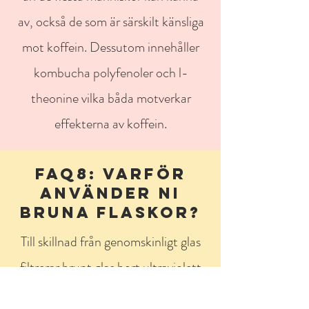
av, också de som är särskilt känsliga
mot koffein. Dessutom innehåller
kombucha polyfenoler och l-
theonine vilka båda motverkar
effekterna av koffein.
FAQ8: VARFÖR
ANVÄNDER NI
BRUNA FLASKOR?
Till skillnad från genomskinligt glas
filtrerar brunt glas bort ultraviolett
ljus. UV-ljus är skadligt för