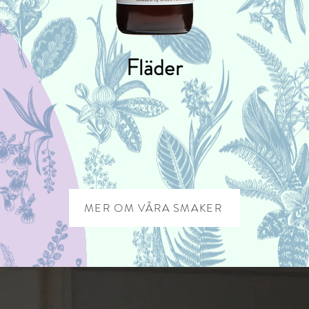
och vår
Fläder
MER OM VÅRA SMAKER