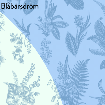
Blåbärsdröm
ckling är vår
 Dessutom är vår
tet oändlig. Minst fyra
m året släpper vi nya
som är inspirerad av
ongen har att erbjuda