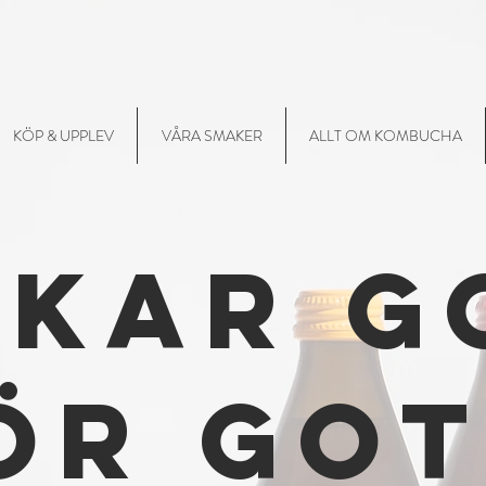
KÖP & UPPLEV
VÅRA SMAKER
ALLT OM KOMBUCHA
kar g
ör got