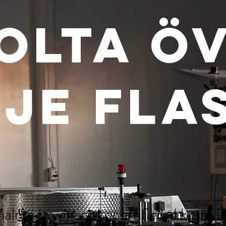
olta Ö
je fla
almö brygger ekocertifierad kombuc