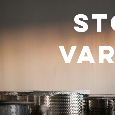
St
var
Roots of M