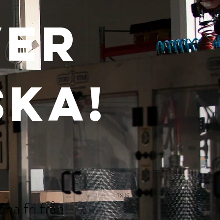
ver
ska!
ha fri från