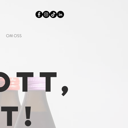
OM OSS
ott,
t!