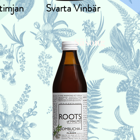
timjan
Svarta Vinbär
Säsong
Smakutve
passion!
kreativi
gånger o
smaker 
vad säs