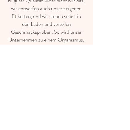
zu guter Qualität. Aber nicht nur das;
wir entwerfen auch unsere eigenen
Etiketten, und wir stehen selbst in
den Läden und verteilen
Geschmacksproben. So wird unser
Unternehmen zu einem Organismus,
der unsere Philosophie von Anfang
bis Ende atmet.
Roots &
die Umwelt
Unser Kombucha ist ökozertifiziert.
Wir bemühen uns, die
Umweltbelastung auf allen Ebenen
zu minimieren. Der Strom, den wir