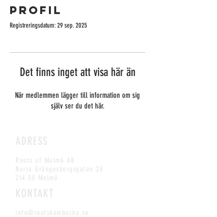
Profil
Registreringsdatum: 29 sep. 2025
Det finns inget att visa här än
När medlemmen lägger till information om sig
själv ser du det här.
ADRESS
Roots of Malmö AB
Norra Grängesbergsgatan 28
214 50 Malmö
KONTAKT
info@rootskombucha.se